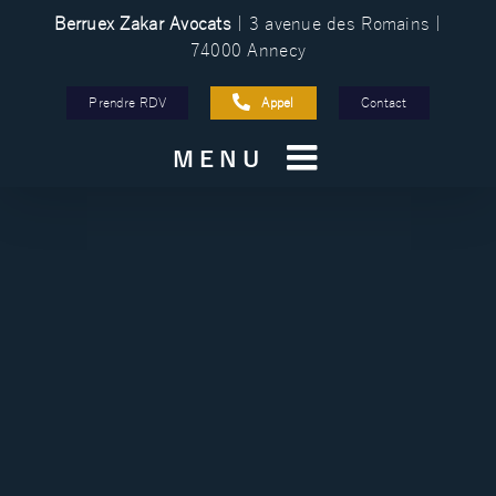
Passer
Berruex Zakar Avocats
| 3 avenue des Romains |
au
74000 Annecy
contenu
Prendre RDV
Appel
Contact